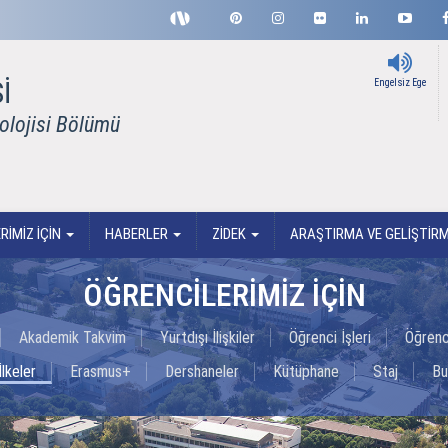
İ
Engelsiz Ege
nolojisi Bölümü
RİMİZ İÇİN
HABERLER
ZİDEK
ARAŞTIRMA VE GELİŞTİR
ÖĞRENCİLERİMİZ İÇİN
Akademik Takvim
Yurtdışı İlişkiler
Öğrenci İşleri
Öğrenci
lkeler
Erasmus+
Dershaneler
Kütüphane
Staj
Bu