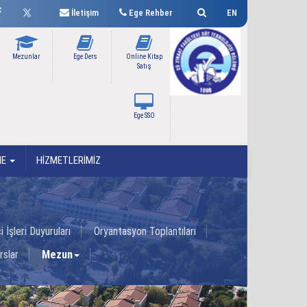
İletişim
Ege Rehber
EN
Mezunlar
Ege Ders
Online Kitap
Satış
Ege SSO
ME
HİZMETLERİMİZ
 İşleri Duyuruları
Oryantasyon Toplantıları
rslar
Mezun