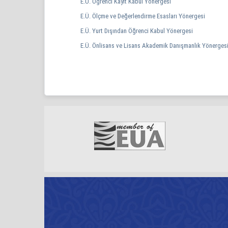
E.Ü. Öğrenci Kayıt Kabul Yönergesi
E.Ü. Ölçme ve Değerlendirme Esasları Yönergesi
E.Ü. Yurt Dışından Öğrenci Kabul Yönergesi
E.Ü. Önlisans ve Lisans Akademik Danışmanlık Yönerges